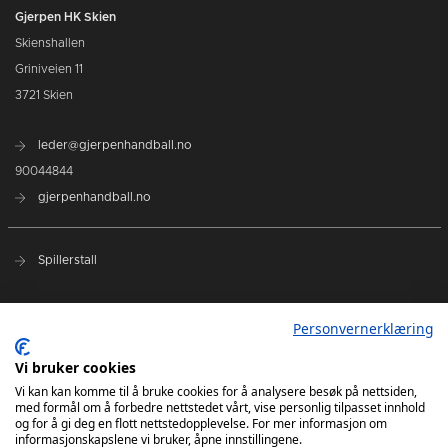
Gjerpen HK Skien
Skienshallen
Griniveien 11
3721 Skien
leder@gjerpenhandball.no
90044844
gjerpenhandball.no
Spillerstall
Samarbeidspartnere
Personvernerklæring
Terminliste - REMA 1000-ligaen
Vi bruker cookies
Terminliste 2. divisjon
Vi kan kan komme til å bruke cookies for å analysere besøk på nettsiden,
med formål om å forbedre nettstedet vårt, vise personlig tilpasset innhold
og for å gi deg en flott nettstedopplevelse. For mer informasjon om
informasjonskapslene vi bruker, åpne innstillingene.