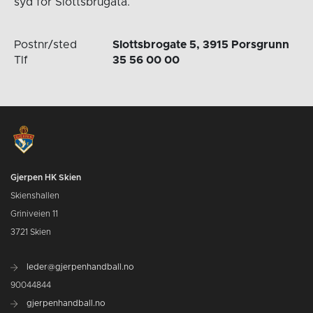
syd for Slottsbrugata.
Postnr/sted
Slottsbrogate 5, 3915 Porsgrunn
Tlf
35 56 00 00
Gjerpen HK Skien
Skienshallen
Griniveien 11
3721 Skien
leder@gjerpenhandball.no
90044844
gjerpenhandball.no