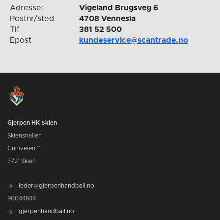
Adresse:
Vigeland Brugsveg 6
Postnr/sted
4708 Vennesla
Tlf
381 52 500
Epost
kundeservice@scantrade.no
Gjerpen HK Skien
Skienshallen
Griniveien 11
3721 Skien
leder@gjerpenhandball.no
90044844
gjerpenhandball.no