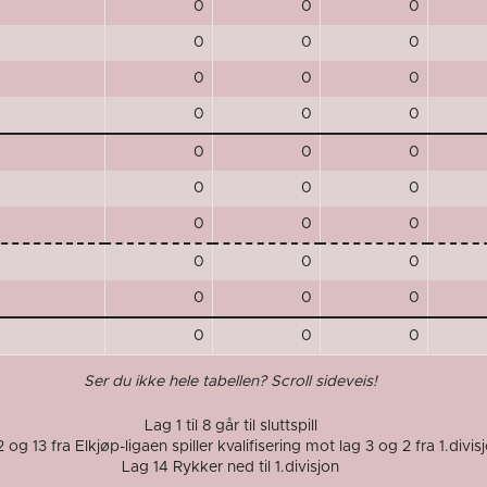
0
0
0
0
0
0
0
0
0
0
0
0
0
0
0
0
0
0
0
0
0
0
0
0
0
0
0
0
0
0
Ser du ikke hele tabellen? Scroll sideveis!
Lag 1 til 8 går til sluttspill
 og 13 fra Elkjøp-ligaen spiller kvalifisering mot lag 3 og 2 fra 1.divis
Lag 14 Rykker ned til 1.divisjon