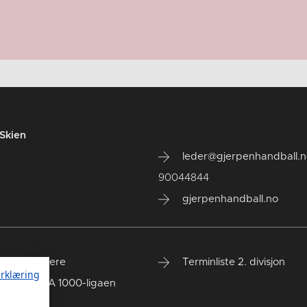
Skien
leder@gjerpenhandball.
90044844
gjerpenhandball.no
eidspartnere
Terminliste 2. divisjon
rklæring
iste - REMA 1000-ligaen