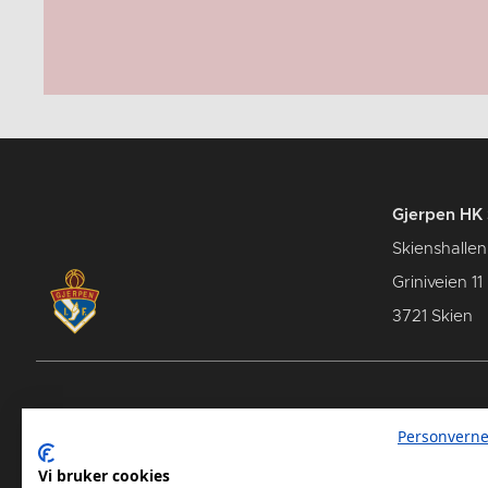
Gjerpen HK 
Skienshallen
Griniveien 11
3721 Skien
Spillerstall
Samarb
Personverne
Terminl
Vi bruker cookies