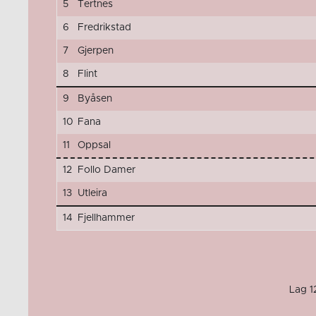
5
Tertnes
6
Fredrikstad
7
Gjerpen
8
Flint
9
Byåsen
10
Fana
11
Oppsal
12
Follo Damer
13
Utleira
14
Fjellhammer
Lag 12